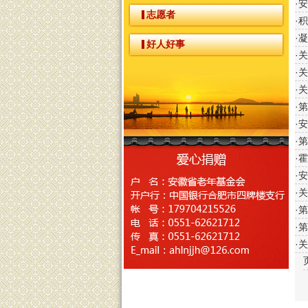
·
志愿者
·
·
好人好事
·
·
·
·
·
·
·
·
·
·
·
·