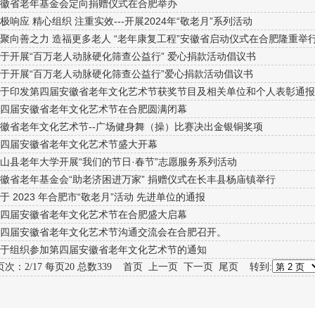
安徽省老年基金会定向捐赠仪式在合肥举办
积极响应 精心组织 注重实效---开展2024年“敬老月”系列活动
凝聚向善之力 造福更多老人 “老年康复工程”安徽省启动仪式在合肥隆重举
关于开展“百万老人动脉硬化筛查公益行” 爱心捐款活动倡议书
关于开展“百万老人动脉硬化筛查公益行”爱心捐款活动倡议书
关于印发第四届安徽省老年文化艺术节获奖节目及相关单位和个人表彰通报
第四届安徽省老年文化艺术节在合肥圆满闭幕
安徽省老年文化艺术节--广场健身舞（操）比赛决出金银铜奖项
第四届安徽省老年文化艺术节盛大开幕
霍山县老年大学开展“我们的节日·春节”志愿服务系列活动
安徽省老年基金会“助老济困进万家” 捐赠仪式在长丰县杨庙镇举行
关于 2023 年合肥市“敬老月”活动 先进单位的通报
第四届安徽省老年文化艺术节在合肥盛大启幕
第四届安徽省老年文化艺术节沟通交流会在合肥召开。
关于组织参加第四届安徽省老年文化艺术节的通知
页次：2/17 每页20 总数339
首页
上一页
下一页
尾页
转到: