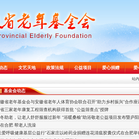
动态
文艺天地
政策法规
公益项目
爱心捐赠
爱
站
基金会动态
安徽省老年基金会与安徽省老年人体育协会联合召开“助力乡村振兴”合作座
我省三家老年康复工程筛查机构获得首批 “公益筛查点”授牌
暖冬助老，让老人舒舒服服过新年 “浴暖桑榆”助浴敬老公益项目发布暨庐
我在合肥 帮老人洗澡
“关爱呼吸健康基层公益行”石家庄以岭药业捐赠连花清瘟胶囊仪式在合肥举