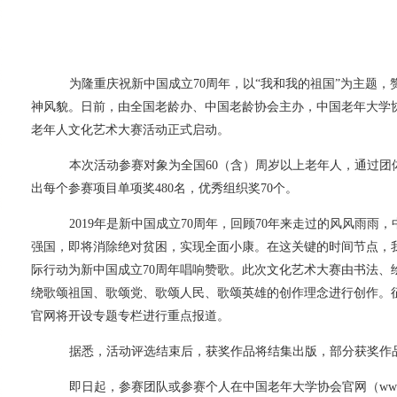
为隆重庆祝新中国成立
70周年，以“我和我的祖国”为主题
神风貌。日前，由全国老龄办、中国老龄协会主办，中国老年大学协
老年人文化艺术大赛活动正式启动。
本次活动参赛对象为全国
60（含）周岁以上老年人，通过
出每个参赛项目单项奖480名，优秀组织奖70个。
2019年是新中国成立70周年，回顾70年来走过的风风雨
强国，即将消除绝对贫困，实现全面小康。在这关键的时间节点，
际行动为新中国成立70周年唱响赞歌。此次文化艺术大赛由书法
绕歌颂祖国、歌颂党、歌颂人民、歌颂英雄的创作理念进行创作。征
官网将开设专题专栏进行重点报道。
据悉，活动评选结束后，获奖作品将结集出版，部分获奖作
即日起，参赛团队或参赛个人在中国老年大学协会官网（
w