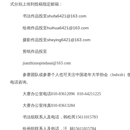
式分别上传到投稿指定邮箱
：
shufa6421@163.com
书法作品投至
huihua6421@163.com
绘画作品投至
sheying6421@163.com
摄影作品投至
剪纸作品投至
jianzhizuopindasai@163.com
参赛团队或参赛个人也可关注中国老年大学协会（
lndxx
电话咨询。
大赛办公室电话
010-83612096 010-64211225
大赛办公室传真
010-83613284
书法组联系人及电话，韩松芮
15611015783
绘画组联系人及电话，汪
娟
15611015784