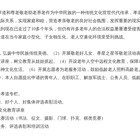
孝道和尊老敬老助老养老作为中华民族的一种传统文化世世代代传承，孝
代际关系，实现家庭和睦，营造孝亲敬老的良好社会氛围，发挥重要的现
到现在已走过了10多个年头，但仍有许多老年人的合法权益屡屡遭受侵
孝道在当今家庭小型化、子女独生化、老人空巢化环境里受到挑战。
，弘扬中华民族传统美德。（2）开展敬老好儿女、孝星之星等敬老活动
讲座，树立教育从娃娃抓起。（4）开设老年人空中远程文化教育，保障
神文化生活。（6）开展志愿者为老服务活动，鼓励低龄老人照料高龄老
神，本人自愿提出申请的青年人、在职职工、解放军战士、公务人员、低
老孝道专栏。
妇、好个人、好集体评选表彰活动。
道文化教育讲座
竞赛活动（书法、征文、摄影、门球、扑克、棋类竞赛）
服务、评选表彰和培训活动